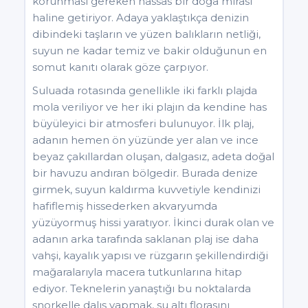
korunması gereken hassas bir doğa mirası
haline getiriyor. Adaya yaklaştıkça denizin
dibindeki taşların ve yüzen balıkların netliği,
suyun ne kadar temiz ve bakir olduğunun en
somut kanıtı olarak göze çarpıyor.
Suluada rotasında genellikle iki farklı plajda
mola veriliyor ve her iki plajın da kendine has
büyüleyici bir atmosferi bulunuyor. İlk plaj,
adanın hemen ön yüzünde yer alan ve ince
beyaz çakıllardan oluşan, dalgasız, adeta doğal
bir havuzu andıran bölgedir. Burada denize
girmek, suyun kaldırma kuvvetiyle kendinizi
hafiflemiş hissederken akvaryumda
yüzüyormuş hissi yaratıyor. İkinci durak olan ve
adanın arka tarafında saklanan plaj ise daha
vahşi, kayalık yapısı ve rüzgarın şekillendirdiği
mağaralarıyla macera tutkunlarına hitap
ediyor. Teknelerin yanaştığı bu noktalarda
şnorkelle dalış yapmak, su altı florasını