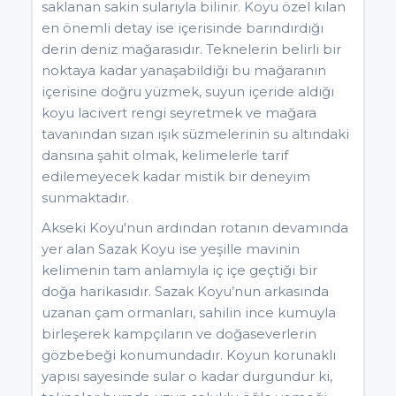
saklanan sakin sularıyla bilinir. Koyu özel kılan
en önemli detay ise içerisinde barındırdığı
derin deniz mağarasıdır. Teknelerin belirli bir
noktaya kadar yanaşabildiği bu mağaranın
içerisine doğru yüzmek, suyun içeride aldığı
koyu lacivert rengi seyretmek ve mağara
tavanından sızan ışık süzmelerinin su altındaki
dansına şahit olmak, kelimelerle tarif
edilemeyecek kadar mistik bir deneyim
sunmaktadır.
Akseki Koyu'nun ardından rotanın devamında
yer alan Sazak Koyu ise yeşille mavinin
kelimenin tam anlamıyla iç içe geçtiği bir
doğa harikasıdır. Sazak Koyu’nun arkasında
uzanan çam ormanları, sahilin ince kumuyla
birleşerek kampçıların ve doğaseverlerin
gözbebeği konumundadır. Koyun korunaklı
yapısı sayesinde sular o kadar durgundur ki,