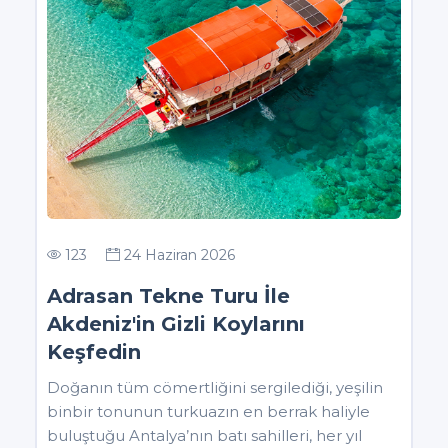
123
24 Haziran 2026
Adrasan Tekne Turu İle
Akdeniz'in Gizli Koylarını
Keşfedin
Doğanın tüm cömertliğini sergilediği, yeşilin
binbir tonunun turkuazın en berrak haliyle
buluştuğu Antalya’nın batı sahilleri, her yıl