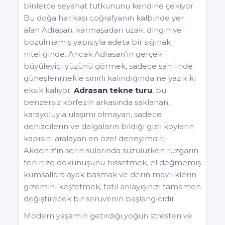
binlerce seyahat tutkununu kendine çekiyor.
Bu doğa harikası coğrafyanın kalbinde yer
alan Adrasan, karmaşadan uzak, dingin ve
bozulmamış yapısıyla adeta bir sığınak
niteliğinde. Ancak Adrasan’ın gerçek
büyüleyici yüzünü görmek, sadece sahilinde
güneşlenmekle sınırlı kalındığında ne yazık ki
eksik kalıyor.
Adrasan tekne turu
, bu
benzersiz körfezin arkasında saklanan,
karayoluyla ulaşımı olmayan, sadece
denizcilerin ve dalgaların bildiği gizli koyların
kapısını aralayan en özel deneyimdir.
Akdeniz’in serin sularında süzülürken rüzgarın
teninize dokunuşunu hissetmek, el değmemiş
kumsallara ayak basmak ve derin maviliklerin
gizemini keşfetmek, tatil anlayışınızı tamamen
değiştirecek bir serüvenin başlangıcıdır.
Modern yaşamın getirdiği yoğun stresten ve