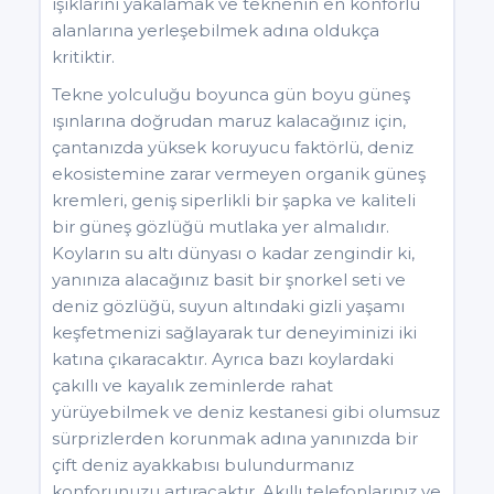
ışıklarını yakalamak ve teknenin en konforlu
alanlarına yerleşebilmek adına oldukça
kritiktir.
Tekne yolculuğu boyunca gün boyu güneş
ışınlarına doğrudan maruz kalacağınız için,
çantanızda yüksek koruyucu faktörlü, deniz
ekosistemine zarar vermeyen organik güneş
kremleri, geniş siperlikli bir şapka ve kaliteli
bir güneş gözlüğü mutlaka yer almalıdır.
Koyların su altı dünyası o kadar zengindir ki,
yanınıza alacağınız basit bir şnorkel seti ve
deniz gözlüğü, suyun altındaki gizli yaşamı
keşfetmenizi sağlayarak tur deneyiminizi iki
katına çıkaracaktır. Ayrıca bazı koylardaki
çakıllı ve kayalık zeminlerde rahat
yürüyebilmek ve deniz kestanesi gibi olumsuz
sürprizlerden korunmak adına yanınızda bir
çift deniz ayakkabısı bulundurmanız
konforunuzu artıracaktır. Akıllı telefonlarınız ve