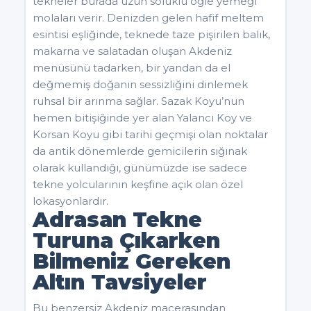
tekneler burada uzun soluklu öğle yemeği
molaları verir. Denizden gelen hafif meltem
esintisi eşliğinde, teknede taze pişirilen balık,
makarna ve salatadan oluşan Akdeniz
menüsünü tadarken, bir yandan da el
değmemiş doğanın sessizliğini dinlemek
ruhsal bir arınma sağlar. Sazak Koyu’nun
hemen bitişiğinde yer alan Yalancı Koy ve
Korsan Koyu gibi tarihi geçmişi olan noktalar
da antik dönemlerde gemicilerin sığınak
olarak kullandığı, günümüzde ise sadece
tekne yolcularının keşfine açık olan özel
lokasyonlardır.
Adrasan Tekne
Turuna Çıkarken
Bilmeniz Gereken
Altın Tavsiyeler
Bu benzersiz Akdeniz macerasından