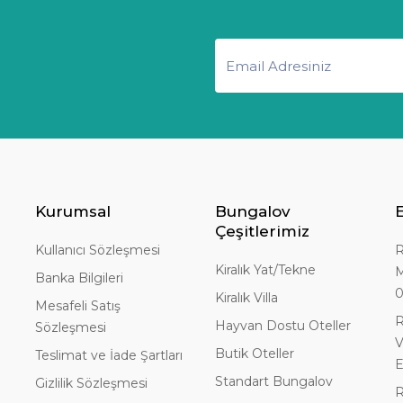
Kurumsal
Bungalov
Çeşitlerimiz
Kullanıcı Sözleşmesi
R
Kiralık Yat/Tekne
M
Banka Bilgileri
Kiralık Villa
Mesafeli Satış
R
Hayvan Dostu Oteller
Sözleşmesi
V
Butik Oteller
Teslimat ve İade Şartları
E
Standart Bungalov
Gizlilik Sözleşmesi
R