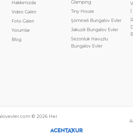
Glamping
Hakkımızda
V
|
Tiny House
Video Galeri
R
Şömineli Bungalov Evler
Foto Galeri
D
Jakuzili Bungalov Evler
Yorumlar
B
Sezonluk Havuzlu
Blog
Bungalov Evler
galovevler.com © 2026 Her
A