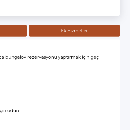
Ek Hizmetler
panca bungalov rezervasyonu yaptırmak için geç
için odun