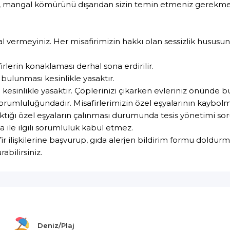
up, mangal kömürünü dışarıdan sizin temin etmeniz gerekme
al vermeyiniz. Her misafirimizin hakkı olan sessizlik hususuna
irlerin konaklaması derhal sona erdirilir.
e bulunması kesinlikle yasaktır.
kesinlikle yasaktır. Çöplerinizi çıkarken evleriniz önünde 
rumluluğundadır. Misafirlerimizin özel eşyalarının kaybolm
aktığı özel eşyaların çalınması durumunda tesis yönetimi s
a ile ilgili sorumluluk kabul etmez.
afir ilişkilerine başvurup, gıda alerjen bildirim formu doldur
abilirsiniz.
Deniz/Plaj