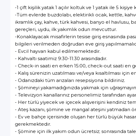
-1 çift kişilik yatak 1 açılır koltuk ve 1 yatak ile 5 k
-Tüm evlerde buzdolabı, elektirikli ocak, kettle, kahv
ikramlık çay, kahve, türk kahvesi, banyo el havlusu, 
gereçleri, uydu, ilk yakımlık odun mevcuttur.
-Konaklayacak misafirlerin tesise giriş esnasında pa
bilgileri verilmeden doğrudan eve giriş yapılmamalıdı
- Evcil hayvan kabul edilmemektedir.
- Kahvaltı saatimiz 9:30-11:30 arasındadır.
- Check-in saati en erken 15:00, check-out saati en ge
- Kalış sürenizin uzatılması ve/veya kısaltılması içi
- Odanızdaki tüm arızaları resepsiyona bildiriniz.
- Şömineyi yakamadığınızda yakmak için uğraşmayın, 
- Televizyon kanallarınız personelimiz tarafından ayar
- Her türlü yiyecek ve içecek alışverişini kendiniz 
- Ateş kazanı, şömine ve mangal ateşini yatmadan 
- Ev ve bahçe içerisinde oluşan her türlü büyük has
gerekmektedir.
- Şömine için ilk yakım odun ücretsiz; sonrasında tale