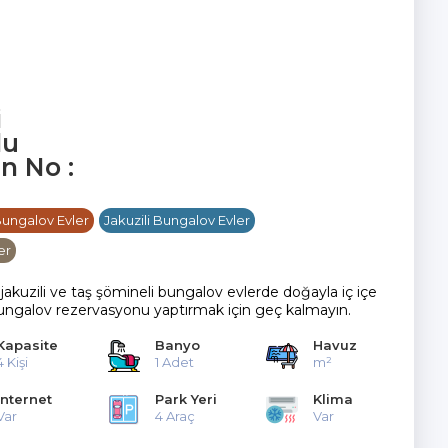
i
lu
an No :
Bungalov Evler
Jakuzili Bungalov Evler
er
akuzili ve taş şömineli bungalov evlerde doğayla iç içe
a bungalov rezervasyonu yaptırmak için geç kalmayın.
Kapasite
Banyo
Havuz
4 Kişi
1 Adet
m²
İnternet
Park Yeri
Klima
Var
4 Araç
Var