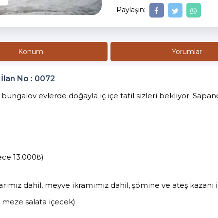
Paylaşın:
Konum
Yorumlar
İlan No : 0072
 bungalov evlerde doğayla iç içe tatil sizleri bekliyor. Sa
ece 13.000₺)
klarımız dahil, meyve ikramımız dahil, şömine ve ateş kazanı 
it meze salata içecek)