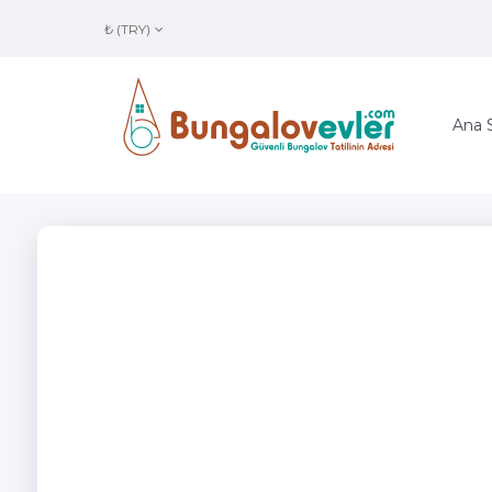
₺ (TRY)
Ana 