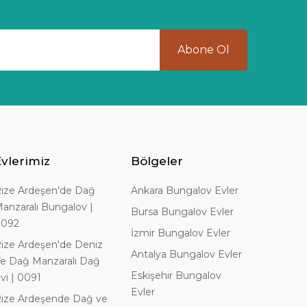
Abone Ol
Evlerimiz
Bölgeler
ize Ardeşen'de Dağ
Ankara Bungalov Evler
anzaralı Bungalov |
Bursa Bungalov Evler
0092
İzmir Bungalov Evler
ize Ardeşen'de Deniz
Antalya Bungalov Evler
e Dağ Manzaralı Dağ
Eskişehir Bungalov
vi | 0091
Evler
ize Ardeşende Dağ ve