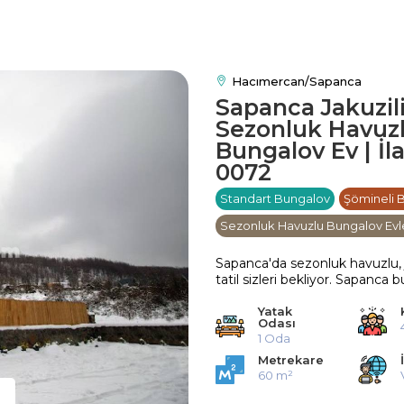
Hacımercan/Sapanca
Sapanca Jakuzil
Sezonluk Havuz
Bungalov Ev | İl
0072
Standart Bungalov
Şömineli 
Sezonluk Havuzlu Bungalov Evl
Sapanca'da sezonluk havuzlu, j
tatil sizleri bekliyor. Sapanc
Yatak
Odası
1 Oda
Metrekare
60 m²