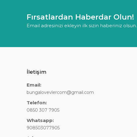
Fırsatlardan Haberdar Olun!
Email adresinizi ekleyin ilk sizin haberiniz olsun.
İletişim
Email:
bungalovevlercom@gmail.com
Telefon:
0850 307 7905
Whatsapp:
908503077905