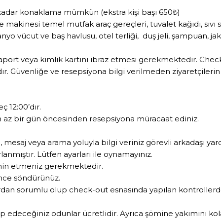
işiye kadar konaklama mümkün (ekstra kişi başı 650₺)
e makinesi temel mutfak araç gereçleri, tuvalet kağıdı, sıvı s
banyo vücut ve baş havlusu, otel terliği, duş jeli, şampuan, 
saport veya kimlik kartını ibraz etmesi gerekmektedir. Chec
r. Güvenliğe ve resepsiyona bilgi verilmeden ziyaretçilerin o
ç 12:00’dır.
n en az bir gün öncesinden resepsiyona müracaat ediniz.
mesaj veya arama yoluyla bilgi veriniz görevli arkadaşı yar
lanmıştır. Lütfen ayarları ile oynamayınız.
temin etmeniz gerekmektedir.
önce söndürünüz.
ardan sorumlu olup check-out esnasında yapılan kontroller
p edeceğiniz odunlar ücretlidir. Ayrıca şömine yakımını kolayl