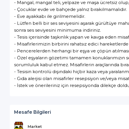
- Mangal, mangal teli, yelpaze ve maşa ücretsiz ol
- Çocuklar evde ve bahçede yalnız bırakılmamalıdır.
- Eve ayakkabı ile girilmemelidir.
- Lütfen belli bir ses seviyesini aşarak gürültüye mah
sonra ses seviyesini minimuma indiriniz.
- Tesis içerisinde taşkınlık yapan ve kavga eden misaf
- Misafirlerimizin birbirini rahatsız edici hareketlerd
- Pencerelerden herhangi bir eşya ve çöpün atılması 
- Özel eşyaların gözetimi tamamen konuklarımızın so
sorumluluk kabul etmez. Misafirlerin araçlarında bır
- Tesisin kontrolü dışındaki hiçbir kaza veya yaralanm
- Gıda alerjisi olan misafirler resepsiyon ve/veya mis
- İstek ve önerileriniz için resepsiyonda dilekçe doldur
Mesafe Bilgileri
Market