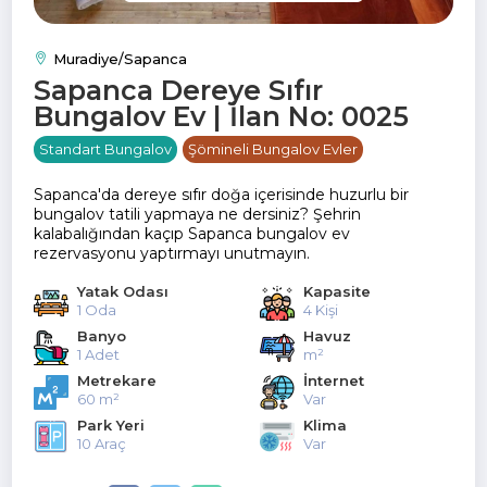
Muradiye/Sapanca
Sapanca Dereye Sıfır
Bungalov Ev | İlan No: 0025
Standart Bungalov
Şömineli Bungalov Evler
Sapanca'da dereye sıfır doğa içerisinde huzurlu bir
bungalov tatili yapmaya ne dersiniz? Şehrin
kalabalığından kaçıp Sapanca bungalov ev
rezervasyonu yaptırmayı unutmayın.
Yatak Odası
Kapasite
1 Oda
4 Kişi
Banyo
Havuz
1 Adet
m²
Metrekare
İnternet
60 m²
Var
Park Yeri
Klima
10 Araç
Var