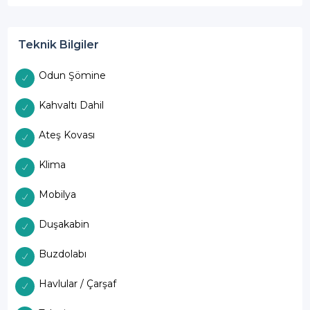
Teknik Bilgiler
Odun Şömine
Kahvaltı Dahil
Ateş Kovası
Klima
Mobilya
Duşakabin
Buzdolabı
Havlular / Çarşaf