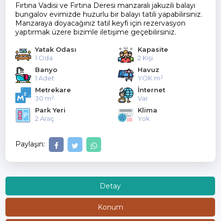
Fırtına Vadisi ve Fırtına Deresi manzaralı jakuzili balayı
bungalov evimizde huzurlu bir balayı tatili yapabilirsiniz.
Manzaraya doyacağınız tatil keyfi için rezervasyon
yaptırmak üzere bizimle iletişime geçebilirsiniz.
Yatak Odası
Kapasite
1 Oda
2 Kişi
Banyo
Havuz
1 Adet
YOK m²
Metrekare
İnternet
30 m²
Var
Park Yeri
Klima
2 Araç
Yok
Paylaşın:
Detay
Konum