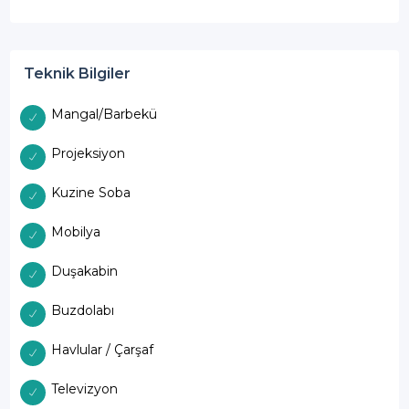
Teknik Bilgiler
Mangal/Barbekü
Projeksiyon
Kuzine Soba
Mobilya
Duşakabin
Buzdolabı
Havlular / Çarşaf
Televizyon